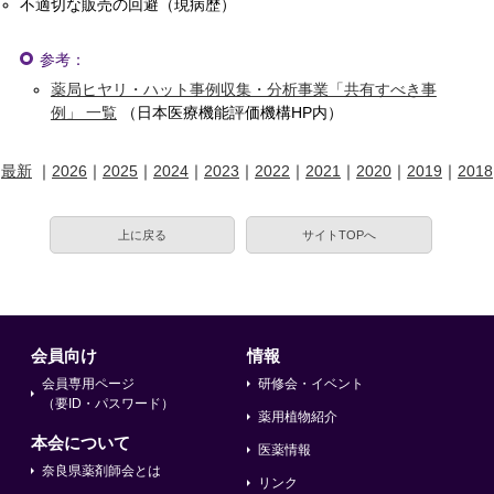
不適切な販売の回避（現病歴）
参考：
薬局ヒヤリ・ハット事例収集・分析事業「共有すべき事
例」 一覧
（日本医療機能評価機構HP内）
最新
｜
2026
｜
2025
｜
2024
｜
2023
｜
2022
｜
2021
｜
2020
｜
2019
｜
2018
上に戻る
サイトTOPへ
会員向け
情報
会員専用ページ
研修会・イベント
（要ID・パスワード）
薬用植物紹介
本会について
医薬情報
奈良県薬剤師会とは
リンク