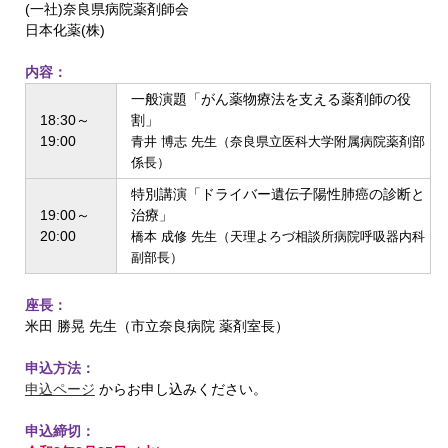
(一社)奈良県病院薬剤師会
日本化薬(株)
内容：
一般演題「がん薬物療法を支える薬剤師の役
18:30～
割」
19:00
青井 博志 先生（奈良県立医科大学附属病院薬剤部
係長）
特別講演「ドライバー遺伝子陽性肺癌の診断と
19:00～
治療」
20:00
橋本 成修 先生（天理よろづ相談所病院呼吸器内科
副部長）
座長：
米田 勝晃 先生（市立奈良病院 薬剤室長）
申込方法：
申込ページ
からお申し込みください。
申込締切：