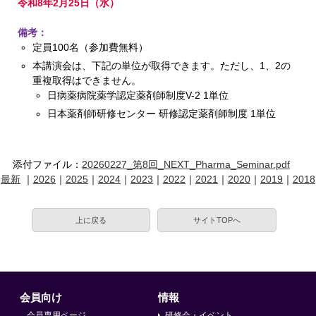
令和8年2月25日（水）
備考：
定員100名（参加費無料）
本講演会は、下記の単位が取得できます。ただし、1、2の
重複取得はできません。
日病薬病院薬学認定薬剤師制度V-2 1単位
日本薬剤師研修センター 研修認定薬剤師制度 1単位
添付ファイル：
20260227_第8回_NEXT_Pharma_Seminar.pdf
最新
｜
2026
｜
2025
｜
2024
｜
2023
｜
2022
｜
2021
｜
2020
｜
2019
｜
2018
上に戻る
サイトTOPへ
会員向け
情報
会員専用ページ
研修会・イベント