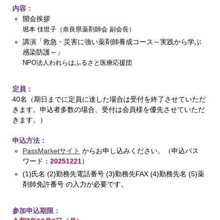
内容：
開会挨拶
堀本 佳世子（奈良県薬剤師会 副会長）
講演「救急・災害に強い薬剤師養成コース～実践から学ぶ
感染防護～」
NPO法人われらはふるさと医療応援団
定員：
40名（期日までに定員に達した場合は受付を終了させていただ
きます。申込者多数の場合、受付は会員様を優先させていただ
きます。）
申込方法：
PassMarketサイト
からお申し込みください。（申込パス
ワード：
20251221
）
(1)氏名 (2)勤務先電話番号 (3)勤務先FAX (4)勤務先名 (5)薬
剤師免許番号 の入力が必要です。
参加申込期限：