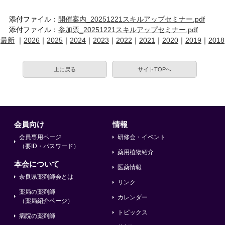
添付ファイル：
開催案内_20251221スキルアップセミナー.pdf
添付ファイル：
参加票_20251221スキルアップセミナー.pdf
最新
｜
2026
｜
2025
｜
2024
｜
2023
｜
2022
｜
2021
｜
2020
｜
2019
｜
2018
上に戻る
サイトTOPへ
会員向け
情報
会員専用ページ
研修会・イベント
（要ID・パスワード）
薬用植物紹介
本会について
医薬情報
奈良県薬剤師会とは
リンク
薬局の薬剤師
カレンダー
（薬局紹介ページ）
トピックス
病院の薬剤師