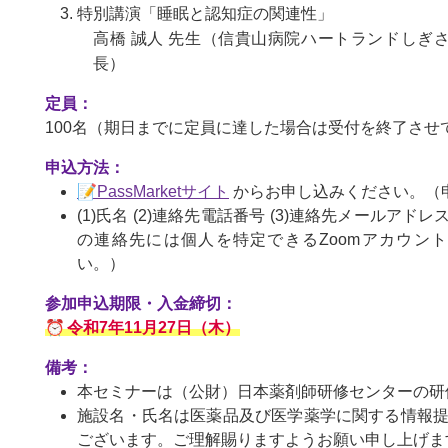
特別講演「睡眠と認知症の関連性」
高橋 誠人 先生（信貴山病院ハートランドしぎさ
長）
定員：
100名（期日までに定員に達した場合は受付を終了させ
申込方法：
PassMarketサイト
からお申し込みください。（
(1)氏名 (2)連絡先電話番号 (3)連絡先メールアドレ
の連絡先には個人を特定できるZoomアカウン
い。）
参加申込期限・入金締切：
令和7年11月27日（木）
備考：
本セミナーは（公財）日本薬剤師研修センターの研
施設名・氏名は医薬品及び医学薬学に関する情報
ございます。ご理解賜りますようお願い申し上げま