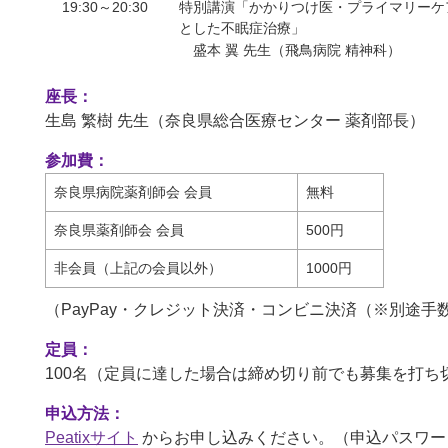
19:30～20:30
特別講演「かかりつけ医・プライマリーケ
とした不眠症治療」
盛本 翼 先生（飛鳥病院 精神科）
座長：
生島 繁樹 先生（奈良県総合医療センター 薬剤部長）
参加費：
奈良県病院薬剤師会 会員
無料
奈良県薬剤師会 会員
500円
非会員（上記の会員以外）
1000円
（PayPay・クレジット決済・コンビニ決済（※別途手
定員：
100名（定員に達した場合は締め切り前でも募集を打ち
申込方法：
Peatixサイト
からお申し込みください。（申込パスワード