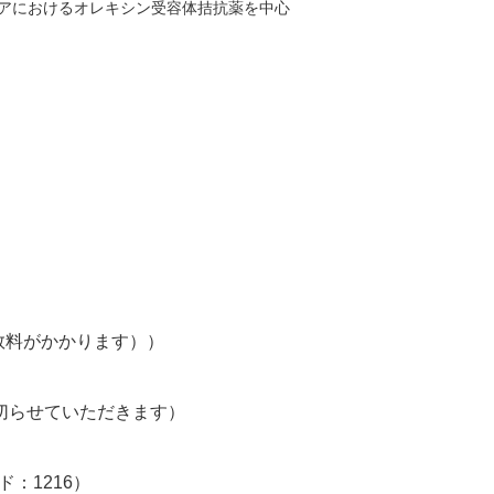
アにおけるオレキシン受容体拮抗薬を中心
数料がかかります））
切らせていただきます）
：1216）