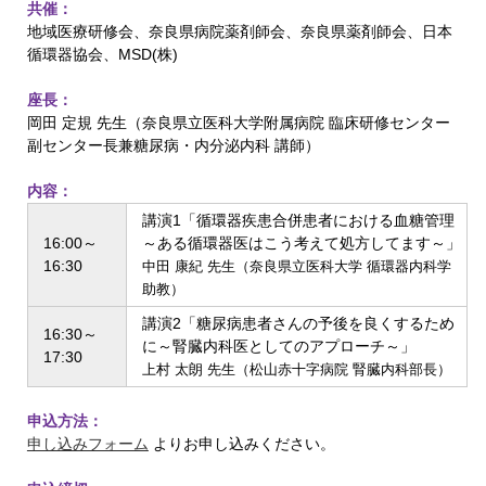
共催：
地域医療研修会、奈良県病院薬剤師会、奈良県薬剤師会、日本
循環器協会、MSD(株)
座長：
岡田 定規 先生（奈良県立医科大学附属病院 臨床研修センター
副センター長兼糖尿病・内分泌内科 講師）
内容：
講演1「循環器疾患合併患者における血糖管理
16:00～
～ある循環器医はこう考えて処方してます～」
16:30
中田 康紀 先生（奈良県立医科大学 循環器内科学
助教）
講演2「糖尿病患者さんの予後を良くするため
16:30～
に～腎臓内科医としてのアプローチ～」
17:30
上村 太朗 先生（松山赤十字病院 腎臓内科部長）
申込方法：
申し込みフォーム
よりお申し込みください。