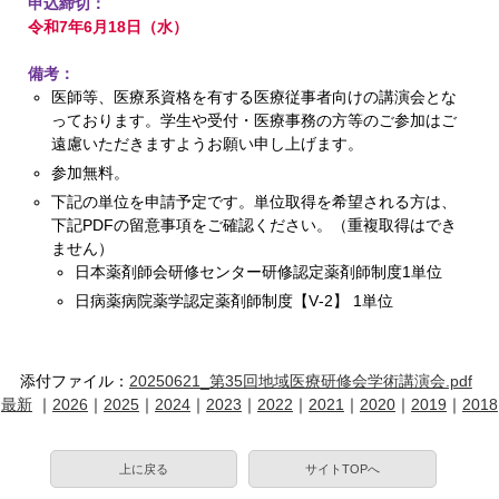
申込締切：
令和7年6月18日（水）
備考：
医師等、医療系資格を有する医療従事者向けの講演会とな
っております。学生や受付・医療事務の方等のご参加はご
遠慮いただきますようお願い申し上げます。
参加無料。
下記の単位を申請予定です。単位取得を希望される方は、
下記PDFの留意事項をご確認ください。（重複取得はでき
ません）
日本薬剤師会研修センター研修認定薬剤師制度1単位
日病薬病院薬学認定薬剤師制度【V‐2】 1単位
添付ファイル：
20250621_第35回地域医療研修会学術講演会.pdf
最新
｜
2026
｜
2025
｜
2024
｜
2023
｜
2022
｜
2021
｜
2020
｜
2019
｜
2018
上に戻る
サイトTOPへ