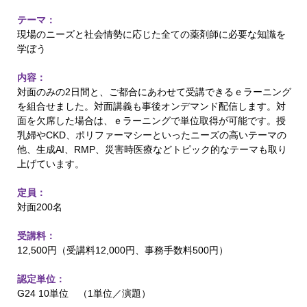
テーマ：
現場のニーズと社会情勢に応じた全ての薬剤師に必要な知識を
学ぼう
内容：
対面のみの2日間と、ご都合にあわせて受講できるｅラーニング
を組合せました。対面講義も事後オンデマンド配信します。対
面を欠席した場合は、ｅラーニングで単位取得が可能です。授
乳婦やCKD、ポリファーマシーといったニーズの高いテーマの
他、生成AI、RMP、災害時医療などトピック的なテーマも取り
上げています。
定員：
対面200名
受講料：
12,500円（受講料12,000円、事務手数料500円）
認定単位：
G24 10単位 （1単位／演題）