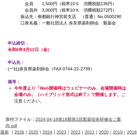
会員 1,500円（税率10％ 消費税額136円）
会員外 3,000円（税率10％ 消費税額272円）
振込先：南都銀行神宮前支店 （普通）No.0500290
口座名義：一般社団法人 奈良県薬剤師会 製薬会
申込締切：
令和6年4月12日（金）
申込先：
(一社)奈良県薬剤師会（FAX:0744-22-2739）
備考：
今年度より「Web開催時はウェビナーのみ、会場開催時は
会場のみ」（ハイブリッド形式は終了）で開催します。
ご
注意ください。
添付ファイル：
2024-04-18第18期第1回製薬技術研修会ご案
内.pdf
最新
｜
2026
｜
2025
｜
2024
｜
2023
｜
2022
｜
2021
｜
2020
｜
2019
｜
2018