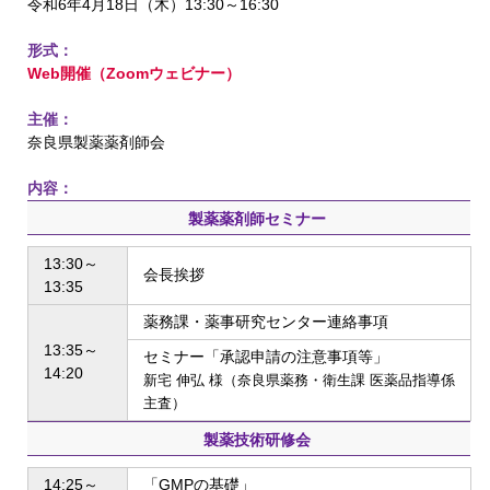
令和6年4月18日（木）13:30～16:30
形式：
Web開催（Zoomウェビナー）
主催：
奈良県製薬薬剤師会
内容：
製薬薬剤師セミナー
13:30～
会長挨拶
13:35
薬務課・薬事研究センター連絡事項
13:35～
セミナー「承認申請の注意事項等」
14:20
新宅 伸弘 様（奈良県薬務・衛生課 医薬品指導係
主査）
製薬技術研修会
14:25～
「GMPの基礎」